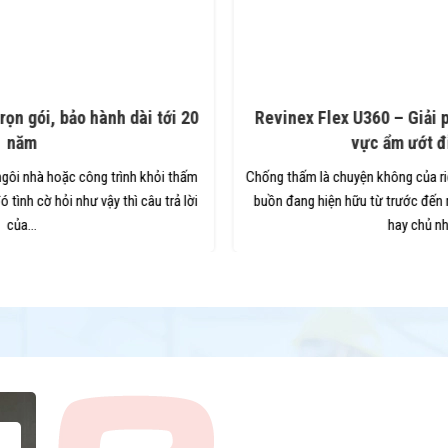
Revinex Flex U360 – Giải pháp chống thấm khu
vực ẩm ướt đỉnh cao
Chống thấm là chuyện không của riêng ai bởi một thực tế đáng
buồn đang hiện hữu từ trước đến nay, đó là nhiều chủ đầu tư
hay chủ nhà...