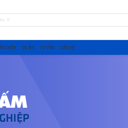
ỬA CHỮA
DỰ ÁN
TƯ VẤN
LIÊN HỆ