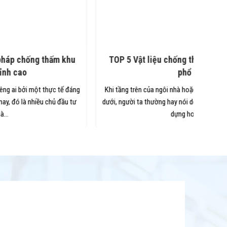
TOP 5 Vật liệu chống thấm dột chất lượng cao
phổ biến
Khi tầng trên của ngôi nhà hoặc chung cư bị thấm xuống tầng
dưới, người ta thường hay nói do lỗi kỹ thuật trong cấu trúc xây
dựng hoặc khi...