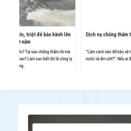
nh lên
Dịch vụ chống thấm trọn gói, bảo hành dài tới 20
năm
 rồi mà
“Làm cách nào để bảo vệ ngôi nhà hoặc công trình khỏi thấm
 công ty
nước và ẩm ướt?”. Nếu ai đó tình cờ hỏi như vậy thì câu trả lời
của...