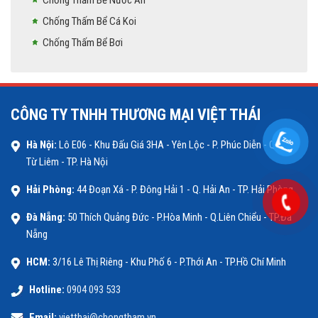
Chống Thấm Bể Nước Ăn
Chống Thấm Bể Cá Koi
Chống Thấm Bể Bơi
CÔNG TY TNHH THƯƠNG MẠI VIỆT THÁI
Hà Nội:
Lô E06 - Khu Đấu Giá 3HA - Yên Lộc - P. Phúc Diễn - Q. Bắc
Từ Liêm - TP. Hà Nội
Hải Phòng:
44 Đoạn Xá - P. Đông Hải 1 - Q. Hải An - TP. Hải Phòng
Đà Nẵng:
50 Thích Quảng Đức - P.Hòa Minh - Q.Liên Chiểu - TP.Đà
Nẵng
HCM:
3/16 Lê Thị Riêng - Khu Phố 6 - P.Thới An - TP.Hồ Chí Minh
Hotline:
0904 093 533
Email:
vietthai@chongtham.vn