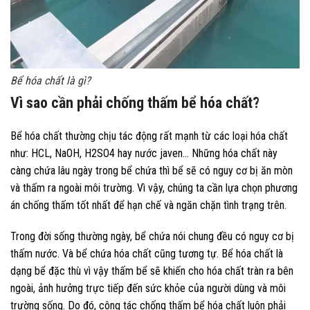
Bể hóa chất là gì?
Vì sao cần phải chống thấm bể hóa chất?
Bể hóa chất thường chịu tác động rất mạnh từ các loại hóa chất
như: HCL, NaOH, H2SO4 hay nước javen… Những hóa chất này
càng chứa lâu ngày trong bể chứa thì bể sẽ có nguy cơ bị ăn mòn
và thấm ra ngoài môi trường. Vì vậy, chúng ta cần lựa chọn phương
án chống thấm tốt nhất để hạn chế và ngăn chặn tình trạng trên.
Trong đời sống thường ngày, bể chứa nói chung đều có nguy cơ bị
thấm nước. Và bể chứa hóa chất cũng tương tự. Bể hóa chất là
dạng bể đặc thù vì vậy thấm bể sẽ khiến cho hóa chất tràn ra bên
ngoài, ảnh hưởng trực tiếp đến sức khỏe của người dùng và môi
trường sống. Do đó, công tác chống thấm bể hóa chất luôn phải