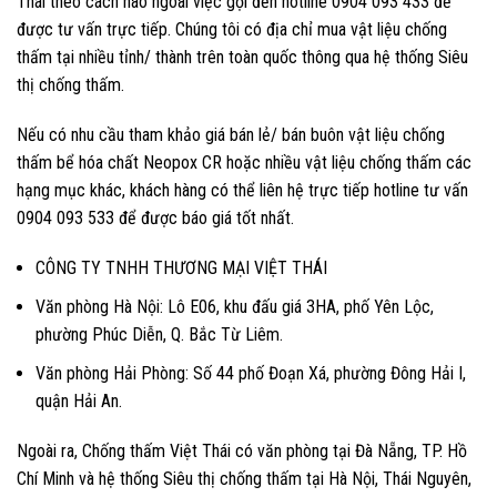
Thái theo cách nào ngoài việc gọi đến hotline 0904 093 433 để
được tư vấn trực tiếp. Chúng tôi có địa chỉ mua vật liệu chống
thấm tại nhiều tỉnh/ thành trên toàn quốc thông qua hệ thống Siêu
thị chống thấm.
Nếu có nhu cầu tham khảo giá bán lẻ/ bán buôn vật liệu chống
thấm bể hóa chất Neopox CR hoặc nhiều vật liệu chống thấm các
hạng mục khác,
khách hàng có thể liên hệ trực tiếp hotline tư vấn
0904 093 533 để được báo giá tốt nhất.
CÔNG TY TNHH THƯƠNG MẠI VIỆT THÁI
Văn phòng Hà Nội: Lô E06, khu đấu giá 3HA, phố Yên Lộc,
phường Phúc Diễn, Q. Bắc Từ Liêm.
Văn phòng Hải Phòng: Số 44 phố Đoạn Xá, phường Đông Hải I,
quận Hải An.
Ngoài ra, Chống thấm Việt Thái có văn phòng tại Đà Nẵng, TP. Hồ
Chí Minh và hệ thống Siêu thị chống thấm tại Hà Nội, Thái Nguyên,