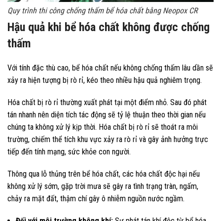
Quy trình thi công chống thấm bể hóa chất bằng Neopox CR
Hậu quả khi bể hóa chất không được chống
thấm
Với tính đặc thù cao, bể hóa chất nếu không chống thấm lâu dần sẽ
xảy ra hiện tượng bị rò rỉ, kéo theo nhiều hậu quả nghiêm trọng.
Hóa chất bị rò rỉ thường xuất phát tại một điểm nhỏ. Sau đó phát
tán nhanh nên diện tích tác động sẽ tỷ lệ thuận theo thời gian nếu
chúng ta không xử lý kịp thời. Hóa chất bị rò rỉ sẽ thoát ra môi
trường, chiếm thể tích khu vực xảy ra rò rỉ và gây ảnh hưởng trực
tiếp đến tính mạng, sức khỏe con người.
Thông qua lỗ thủng trên bể hóa chất, các hóa chất độc hại nếu
không xử lý sớm, gặp trời mưa sẽ gây ra tình trạng tràn, ngấm,
chảy ra mặt đất, thậm chí gây ô nhiễm nguồn nước ngầm.
Đối với môi trường không khí:
Sự phát tán khí độc từ bể hóa