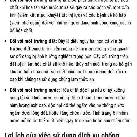
chất khi hòa tan vào nước mưa sẽ gây ra các bệnh về mắt cấp
tính (viêm kết mạc, khuyết tật thị lực) và các bệnh về hô hấp
(viêm phế quản) đối với những người đang sinh sống xung quanh
bể hóa chất.
Đối với môi trường đất:
Đây là điều nguy hại hơn cả vì môi
trường đất càng bị ô nhiễm nặng nề thì môi trường xung quanh
sự cố càng bị ảnh hưởng nghiêm trọng hơn. Cây cối trồng trên
đất bị nhiễm hóa chất sẽ khô héo, thủy sản nuôi trong ao hồ gần
khu bị thấm hóa chất sẽ chết hàng loạt hoặc mang đến rủi ro
cao khi chúng ta sử dụng chúng làm thức ăn.
Đối với môi trường nước:
Hóa chất độc hại nếu chảy xuống
sông hồ sẽ khiến nước có nồng độ axit cao. Dòng nước chứa
hàm lượng axit cao, độc hại có thể ngấm vào hệ thống nước
ngầm dưới lòng đất, hoặc tầng chứa nước. Tình trạng ô nhiễm
nước ngầm có thể xuất hiện ngay tức khắc hoặc sau nhiều năm.
Lợi ích của việc sử dụng dịch vụ chống