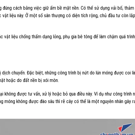
g đúng cách bằng việc giữ ẩm bề mặt nền. Có thể sử dụng vải bố, thảm
vật liệu này. Ở một số sân thượng có diện tích rộng, chủ đầu tư còn lắ
c vật liệu chống thấm dạng lỏng, phụ gia bê tông để làm chậm quá trình
ị dịch chuyển. Đặc biệt, những công trình bị nứt do lún móng được coi l
hặt hoặc do đất nền bị xói mòn.
ại không được tư vấn, xử lý hoặc bỏ qua điều này. Ví dụ như công trình 
ng móng không được đào sâu thì rễ cây có thể là một nguyên nhân gây ra