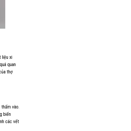
liệu xi
 quá quan
của thợ
c thấm vào.
g biến
ành các vết