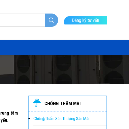
Đăng ký tư vấn
CHỐNG THẤM MÁI
trung tâm
Chống Thấm Sân Thượng Sàn Mái
 yếu.