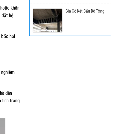
 hoặc khăn
Gia Cố Kết Cấu Bê Tông
p đặt hệ
 bốc hơi
à nghiêm
nhà dân
 tình trạng