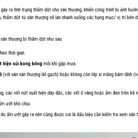
 gây ra tình trạng thấm dột cho sân thượng, khiến công trình bị ảnh hưở
n, thấm dột từ sân thượng sẽ lan nhanh xuống các hạng mục/ vị trí bên 
 sân thượng bị thấm dột như sau:
theo thời gian.
t hiện sủi bong bóng
mỗi khi gặp mưa.
ỡ
(với sàn sân thượng lát gạch) hoặc không còn lớp xi măng bám dính (v
, các vết nứt xuất hiện dày đặc, các vết ố vàng hoặc ẩm đen trên bề 
ẩm ướt khó chịu.
 do ẩm ướt gây ra nên cũng được coi là dấu hiệu cần kiểm tra xem sân