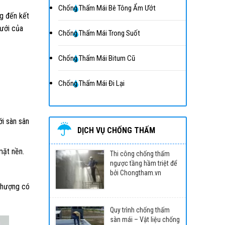
Chống Thấm Mái Bê Tông Ẩm Ướt
ng đến kết
dưới của
Chống Thấm Mái Trong Suốt
Chống Thấm Mái Bitum Cũ
Chống Thấm Mái Đi Lại
ới sàn sân
DỊCH VỤ CHỐNG THẤM
mặt nền.
Thi công chống thấm
ngược tầng hầm triệt để
bởi Chongtham.vn
 thượng có
Quy trình chống thấm
sàn mái – Vật liệu chống