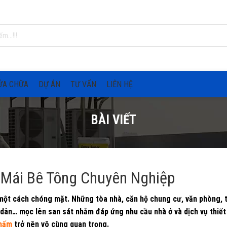
ỬA CHỮA
DỰ ÁN
TƯ VẤN
LIÊN HỆ
BÀI VIẾT
Mái Bê Tông Chuyên Nghiệp
 một cách chóng mặt. Những tòa nhà, căn hộ chung cư, văn phòng, 
dân… mọc lên san sát nhằm đáp ứng nhu cầu nhà ở và dịch vụ thiết
thấm
trở nên vô cùng quan trọng.