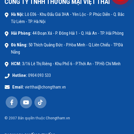
CÔNG TY TNHH THƯƠNG MẠI VIỆT THÁI
Hà Nội:
Lô E06 - Khu Đấu Giá 3HA - Yên Lộc - P. Phúc Diễn - Q. Bắc
Từ Liêm - TP. Hà Nội
Hải Phòng:
44 Đoạn Xá - P. Đông Hải 1 - Q. Hải An - TP. Hải Phòng
Đà Nẵng:
50 Thích Quảng Đức - P.Hòa Minh - Q.Liên Chiểu - TP.Đà
Nẵng
HCM:
3/16 Lê Thị Riêng - Khu Phố 6 - P.Thới An - TP.Hồ Chí Minh
Hotline:
0904 093 533
Email:
vietthai@chongtham.vn
© 2007 Bản quyền thuộc
Chongtham.vn