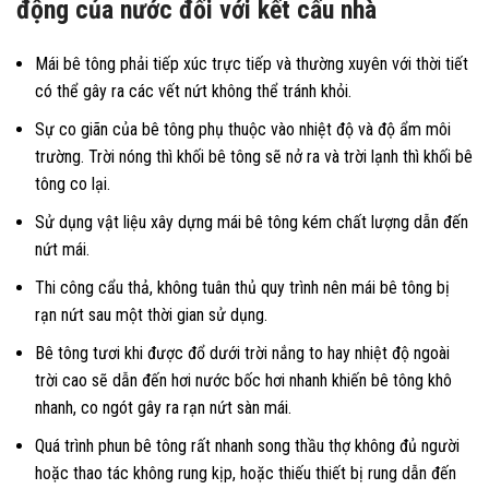
động của nước đối với kết cấu nhà
Mái bê tông phải tiếp xúc trực tiếp và thường xuyên với thời tiết
có thể gây ra các vết nứt không thể tránh khỏi.
Sự co giãn của bê tông phụ thuộc vào nhiệt độ và độ ẩm môi
trường. Trời nóng thì khối bê tông sẽ nở ra và trời lạnh thì khối bê
tông co lại.
Sử dụng vật liệu xây dựng mái bê tông kém chất lượng dẫn đến
nứt mái.
Thi công cẩu thả, không tuân thủ quy trình nên mái bê tông bị
rạn nứt sau một thời gian sử dụng.
Bê tông tươi khi được đổ dưới trời nắng to hay nhiệt độ ngoài
trời cao sẽ dẫn đến hơi nước bốc hơi nhanh khiến bê tông khô
nhanh, co ngót gây ra rạn nứt sàn mái.
Quá trình phun bê tông rất nhanh song thầu thợ không đủ người
hoặc thao tác không rung kịp, hoặc thiếu thiết bị rung dẫn đến