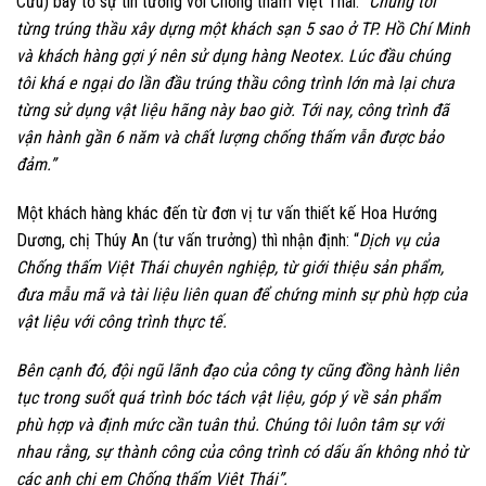
Cửu) bày tỏ sự tin tưởng với Chống thấm Việt Thái:
“
Chúng tôi
từng trúng thầu xây dựng một khách sạn 5 sao ở TP. Hồ Chí Minh
và khách hàng gợi ý nên sử dụng hàng Neotex. Lúc đầu chúng
tôi khá e ngại do lần đầu trúng thầu công trình lớn mà lại chưa
từng sử dụng vật liệu hãng này bao giờ. Tới nay, công trình đã
vận hành gần 6 năm và chất lượng chống thấm vẫn được bảo
đảm.”
Một khách hàng khác đến từ đơn vị tư vấn thiết kế Hoa Hướng
Dương, chị Thúy An (tư vấn trưởng) thì nhận định:
“
Dịch vụ của
Chống thấm Việt Thái chuyên nghiệp, từ giới thiệu sản phẩm,
đưa mẫu mã và tài liệu liên quan để chứng minh sự phù hợp của
vật liệu với công trình thực tế.
Bên cạnh đó, đội ngũ lãnh đạo của công ty cũng đồng hành liên
tục trong suốt quá trình bóc tách vật liệu, góp ý về sản phẩm
phù hợp và định mức cần tuân thủ. Chúng tôi luôn tâm sự với
nhau rằng, sự thành công của công trình có dấu ấn không nhỏ từ
các anh chị em Chống thấm Việt Thái”.