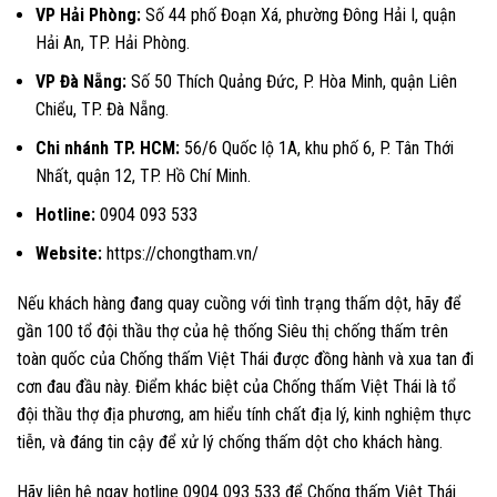
VP Hải Phòng:
Số 44 phố Đoạn Xá, phường Đông Hải I, quận
Hải An, TP. Hải Phòng.
VP Đà Nẵng:
Số 50 Thích Quảng Đức, P. Hòa Minh, quận Liên
Chiểu, TP. Đà Nẵng.
Chi nhánh TP. HCM:
56/6 Quốc lộ 1A, khu phố 6, P. Tân Thới
Nhất, quận 12, TP. Hồ Chí Minh.
Hotline:
0904 093 533
Website:
https://chongtham.vn/
Nếu khách hàng đang quay cuồng với tình trạng thấm dột, hãy để
gần 100 tổ đội thầu thợ của hệ thống Siêu thị chống thấm trên
toàn quốc của Chống thấm Việt Thái được đồng hành và xua tan đi
cơn đau đầu này. Điểm khác biệt của Chống thấm Việt Thái là tổ
đội thầu thợ địa phương, am hiểu tính chất địa lý, kinh nghiệm thực
tiễn, và đáng tin cậy để xử lý chống thấm dột cho khách hàng.
Hãy liên hệ ngay hotline 0904 093 533 để Chống thấm Việt Thái