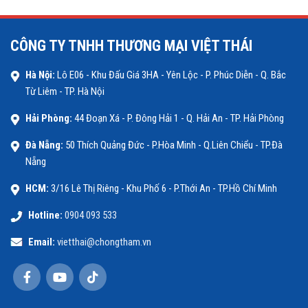
CÔNG TY TNHH THƯƠNG MẠI VIỆT THÁI
Hà Nội:
Lô E06 - Khu Đấu Giá 3HA - Yên Lộc - P. Phúc Diễn - Q. Bắc
Từ Liêm - TP. Hà Nội
Hải Phòng:
44 Đoạn Xá - P. Đông Hải 1 - Q. Hải An - TP. Hải Phòng
Đà Nẵng:
50 Thích Quảng Đức - P.Hòa Minh - Q.Liên Chiểu - TP.Đà
Nẵng
HCM:
3/16 Lê Thị Riêng - Khu Phố 6 - P.Thới An - TP.Hồ Chí Minh
Hotline:
0904 093 533
Email:
vietthai@chongtham.vn