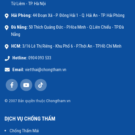
Từ Liêm - TP. Hà Nội
Hải Phòng:
44 Đoạn Xá - P. Đông Hải 1 - Q. Hải An - TP. Hải Phòng
Đà Nẵng:
50 Thích Quảng Đức - P.Hòa Minh - Q.Liên Chiểu - TP.Đà
Nẵng
HCM:
3/16 Lê Thị Riêng - Khu Phố 6 - P.Thới An - TP.Hồ Chí Minh
Hotline:
0904 093 533
Email:
vietthai@chongtham.vn
© 2007 Bản quyền thuộc
Chongtham.vn
DỊCH VỤ CHỐNG THẤM
Chống Thấm Mái