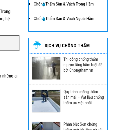
Chống Thấm Sàn & Vách Trong Hầm
 Trong
m, hệ
Chống Thấm Sàn & Vách Ngoài Hầm
DỊCH VỤ CHỐNG THẤM
Thi công chống thấm
ngược tầng hầm triệt để
bởi Chongtham.vn
 những ai
Quy trình chống thấm
sàn mái – Vật liệu chống
thấm ưu việt nhất
Phân biệt Sơn chống
thấm mái bê tông và vật