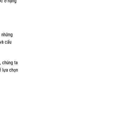
ớc ở hạng
ó những
 và cấu
, chúng ta
ể lựa chọn