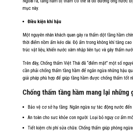
Ngoài ra, tầng hầm bị thấm có thể là do đường ống nước bị r
mục này.
Điều kiện khí hậu
Một nguyên nhân khách quan gây ra thấm dột tầng hầm chính
thời điểm nồm ẩm kéo dài. Độ ẩm trong không khí tăng cao 
trúc vật liệu, khiến nước xâm nhập liên tục và gây thấm nướ
Trên đây, Chống thấm Việt Thái đã “điểm mặt” một số nguy
cần phải chống thấm tầng hầm để ngăn ngừa những hậu quả
giải pháp phù hợp để giúp tầng hầm được chống thấm tốt n
Chống thấm tầng hầm mang lại những gi
Bảo vệ cơ sở hạ tầng: Ngăn ngừa sự tác động nước đến kế
An toàn cho sưc khỏe con người: Loại bỏ nguy cơ ẩm mốc
Tiết kiệm chi phí sửa chữa: Chống thấm giúp phòng ngừa 