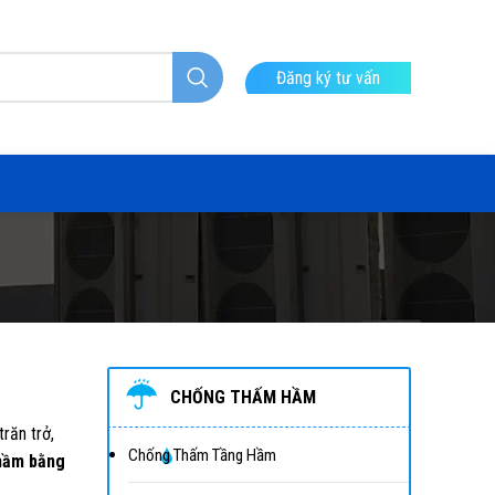
Đăng ký tư vấn
CHỐNG THẤM HẦM
răn trở,
Chống Thấm Tầng Hầm
hầm bằng