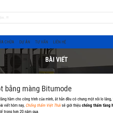
ỬA CHỮA
DỰ ÁN
TƯ VẤN
LIÊN HỆ
BÀI VIẾT
ột bằng màng Bitumode
ầng hầm cho công trình của mình, ắt hẳn đều có chung một nỗi lo lắng, t
ài viết hôm nay,
Chống thấm Việt Thái
sẽ giới thiệu
chống thấm tầng 
tế trong hơn 20 năm qua.