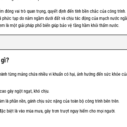
m đóng vai trò quan trọng, quyết định đến tính bền chắc của công trình.
á phức tạp do nằm ngầm dưới đất và chịu tác động của mạch nước ngầ
m là một giải pháp phổ biến giúp bảo vệ tầng hầm khỏi thấm nước.
 gì?
nh từng mảng chứa nhiều vi khuẩn có hại, ảnh hưởng đến sức khỏe của
ao gây ngột ngạt, khó chịu.
ầm là phần nền, gánh chịu sức nặng của toàn bộ công trình bên trên.
đặc biệt là vào mùa mưa, gây trơn trượt nguy hiểm cho mọi người.