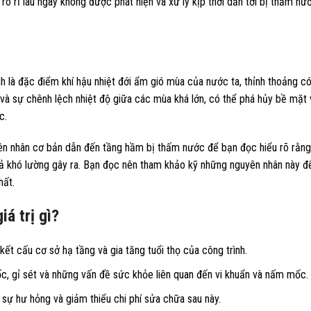
ò rỉ lâu ngày không được phát hiện và xử lý kịp thời dẫn tới bị thấm nư
 là đặc điểm khí hậu nhiệt đới ẩm gió mùa của nước ta, thỉnh thoảng c
và sự chênh lệch nhiệt độ giữa các mùa khá lớn, có thể phá hủy bề mặt
c.
ên nhân cơ bản dẫn đến tầng hầm bị thấm nước để bạn đọc hiểu rõ rằng
 khó lường gây ra. Bạn đọc nên tham khảo kỹ những nguyên nhân này đ
hất.
á trị gì?
t cấu cơ sở hạ tầng và gia tăng tuổi thọ của công trình.
, gỉ sét và những vấn đề sức khỏe liên quan đến vi khuẩn và nấm mốc.
sự hư hỏng và giảm thiểu chi phí sửa chữa sau này.