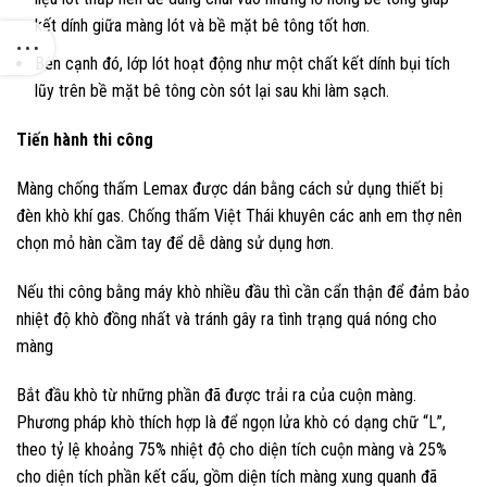
kết dính giữa màng lót và bề mặt bê tông tốt hơn.
Bên cạnh đó, lớp lót hoạt động như một chất kết dính bụi tích
lũy trên bề mặt bê tông còn sót lại sau khi làm sạch.
Tiến hành thi công
Màng chống thấm Lemax được dán bằng cách sử dụng thiết bị
đèn khò khí gas. Chống thấm Việt Thái khuyên các anh em thợ nên
chọn mỏ hàn cầm tay để dễ dàng sử dụng hơn.
Nếu thi công bằng máy khò nhiều đầu thì cần cẩn thận để đảm bảo
nhiệt độ khò đồng nhất và tránh gây ra tình trạng quá nóng cho
màng
Bắt đầu khò từ những phần đã được trải ra của cuộn màng.
Phương pháp khò thích hợp là để ngọn lửa khò có dạng chữ “L”,
theo tỷ lệ khoảng 75% nhiệt độ cho diện tích cuộn màng và 25%
cho diện tích phần kết cấu, gồm diện tích màng xung quanh đã