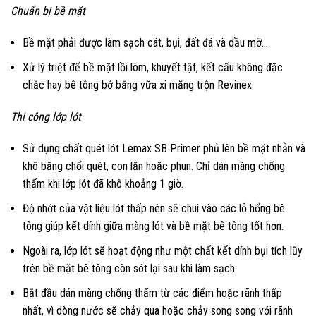
Chuẩn bị bề mặt
Bề mặt phải được làm sạch cát, bụi, đất đá và dầu mỡ…
Xử lý triệt để bề mặt lồi lõm, khuyết tật, kết cấu không đặc
chắc hay bê tông bở bằng vữa xi măng trộn Revinex.
Thi công lớp lót
Sử dụng chất quét lót Lemax SB Primer phủ lên bề mặt nhẵn và
khô bằng chổi quét, con lăn hoặc phun. Chỉ dán màng chống
thấm khi lớp lót đã khô khoảng 1 giờ.
Độ nhớt của vật liệu lót thấp nên sẽ chui vào các lỗ hổng bê
tông giúp kết dính giữa màng lót và bề mặt bê tông tốt hơn.
Ngoài ra, lớp lót sẽ hoạt động như một chất kết dính bụi tích lũy
trên bề mặt bê tông còn sót lại sau khi làm sạch.
Bắt đầu dán màng chống thấm từ các điểm hoặc rãnh thấp
nhất, vì dòng nước sẽ chảy qua hoặc chảy song song với rãnh