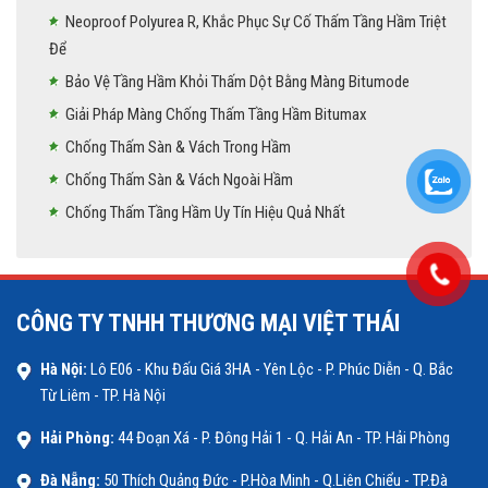
Neoproof Polyurea R, Khắc Phục Sự Cố Thấm Tầng Hầm Triệt
Để
Bảo Vệ Tầng Hầm Khỏi Thấm Dột Bằng Màng Bitumode
Giải Pháp Màng Chống Thấm Tầng Hầm Bitumax
Chống Thấm Sàn & Vách Trong Hầm
Chống Thấm Sàn & Vách Ngoài Hầm
Chống Thấm Tầng Hầm Uy Tín Hiệu Quả Nhất
CÔNG TY TNHH THƯƠNG MẠI VIỆT THÁI
Hà Nội:
Lô E06 - Khu Đấu Giá 3HA - Yên Lộc - P. Phúc Diễn - Q. Bắc
Từ Liêm - TP. Hà Nội
Hải Phòng:
44 Đoạn Xá - P. Đông Hải 1 - Q. Hải An - TP. Hải Phòng
Đà Nẵng:
50 Thích Quảng Đức - P.Hòa Minh - Q.Liên Chiểu - TP.Đà