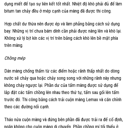
dụng miết để tạo sự liên kết tốt nhất. Nhiệt độ khò phải đủ để làm
bitum tan chảy đều ở mép cạnh của màng đã được thi công.
Hợp chất dư thừa nên được ép và làm phẳng bằng cách sử dụng
bay. Những vị trí chưa bám dính cần phải được nâng lên và khò lại.
Không xử lý bịt kín các vị trí trên bằng cách khò lên bề mặt phía
trên màng.
Chồng mép
Dán màng chống thấm từ các điểm hoặc rãnh thấp nhất do dòng
nước sẽ chảy qua hoặc chảy song song với những rãnh này nhưng
không chảy ngược lại.
Phần dư của tấm màng được sử dụng để
lắp đặt các tấm chồng lên nhau theo thứ tự, tấm sau gối lên tấm
trước đó.
Thi công bằng cách trải cuộn màng Lemax và căn chỉnh
theo các đường nối cạnh.
Tháo nửa cuộn màng và đứng bên phần đã được trải ra để cố định,
ngăn không cho cuộn màng di chuyển. Phần chồng mí tối thiểu ở