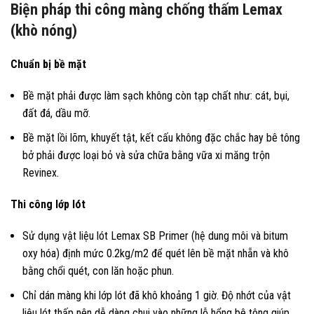
Biện pháp thi công màng chống thấm Lemax
(khò nóng)
Chuẩn bị bề mặt
Bề mặt phải được làm sạch không còn tạp chất như: cát, bụi,
đất đá, dầu mỡ.
Bề mặt lồi lõm, khuyết tật, kết cấu không đặc chắc hay bê tông
bở phải được loại bỏ và sửa chữa bằng vữa xi măng trộn
Revinex.
Thi công lớp lót
Sử dụng vật liệu lót Lemax SB Primer (hệ dung môi và bitum
oxy hóa) định mức 0.2kg/m2 để quét lên bề mặt nhẵn và khô
bằng chổi quét, con lăn hoặc phun.
Chỉ dán màng khi lớp lót đã khô khoảng 1 giờ. Độ nhớt của vật
liệu lót thấp nên dễ dàng chui vào những lỗ hổng bê tông giúp