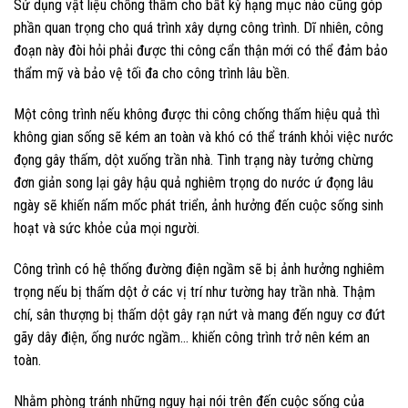
Sử dụng vật liệu chống thấm cho bất kỳ hạng mục nào cũng góp
phần quan trọng cho quá trình xây dựng công trình. Dĩ nhiên, công
đoạn này đòi hỏi phải được thi công cẩn thận mới có thể đảm bảo
thẩm mỹ và bảo vệ tối đa cho công trình lâu bền.
Một công trình nếu không được thi công chống thấm hiệu quả thì
không gian sống sẽ kém an toàn và khó có thể tránh khỏi việc nước
đọng gây thấm, dột xuống trần nhà. Tình trạng này tưởng chừng
đơn giản song lại gây hậu quả nghiêm trọng do nước ứ đọng lâu
ngày sẽ khiến nấm mốc phát triển, ảnh hưởng đến cuộc sống sinh
hoạt và sức khỏe của mọi người.
Công trình có hệ thống đường điện ngầm sẽ bị ảnh hưởng nghiêm
trọng nếu bị thấm dột ở các vị trí như tường hay trần nhà. Thậm
chí, sân thượng bị thấm dột gây rạn nứt và mang đến nguy cơ đứt
gãy dây điện, ống nước ngầm… khiến công trình trở nên kém an
toàn.
Nhằm phòng tránh những nguy hại nói trên đến cuộc sống của