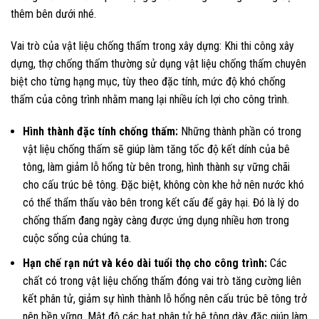
thêm bên dưới nhé.
Vai trò của vật liệu chống thấm trong
xây dựng:
Khi thi công xây
dựng, thợ chống thấm thường sử dụng vật liệu chống thấm chuyên
biệt cho từng hạng mục, tùy theo đặc tính, mức độ khó chống
thấm của công trình nhằm mang lại nhiều ích lợi cho công trình.
Hình thành đặc tính chống thấm:
Những thành phần có trong
vật liệu chống thấm sẽ giúp làm tăng tốc độ kết dính của bê
tông, làm giảm lỗ hổng từ bên trong, hình thành sự vững chãi
cho cấu trúc bê tông. Đặc biệt, không còn khe hở nên nước khó
có thể thẩm thấu vào bên trong kết cấu để gây hại. Đó là lý do
chống thấm đang ngày càng được ứng dụng nhiều hơn trong
cuộc sống của chúng ta.
Hạn chế rạn nứt và kéo dài tuổi thọ cho công trình:
Các
chất có trong vật liệu chống thấm đóng vai trò tăng cường liên
kết phân tử, giảm sự hình thành lỗ hổng nên cấu trúc bê tông trở
nên bền vững. Mật độ các hạt phân tử bê tông dày đặc giúp làm