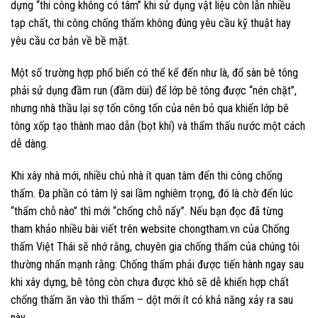
dựng “thi công không có tâm” khi sử dụng vật liệu còn lẫn nhiều
tạp chất, thi công chống thấm không đúng yêu cầu kỹ thuật hay
yêu cầu cơ bản về bề mặt.
Một số trường hợp phổ biến có thể kể đến như là, đổ sàn bê tông
phải sử dụng đầm run (đầm dùi) để lớp bê tông được “nén chặt”,
nhưng nhà thầu lại sợ tốn công tốn của nên bỏ qua khiến lớp bê
tông xốp tạo thành mao dẫn (bọt khí) và thẩm thấu nước một cách
dễ dàng.
Khi xây nhà mới, nhiều chủ nhà ít quan tâm đến thi công chống
thấm. Đa phần có tâm lý sai lầm nghiêm trọng, đó là chờ đến lúc
“thấm chỗ nào” thì mới “chống chỗ nấy”. Nếu bạn đọc đã từng
tham khảo nhiều bài viết trên website chongtham.vn của Chống
thấm Việt Thái sẽ nhớ rằng, chuyên gia chống thấm của chúng tôi
thường nhấn mạnh rằng: Chống thấm phải được tiến hành ngay sau
khi xây dựng, bê tông còn chưa được khô sẽ dễ khiến hợp chất
chống thấm ăn vào thì thấm – dột mới ít có khả năng xảy ra sau
này.