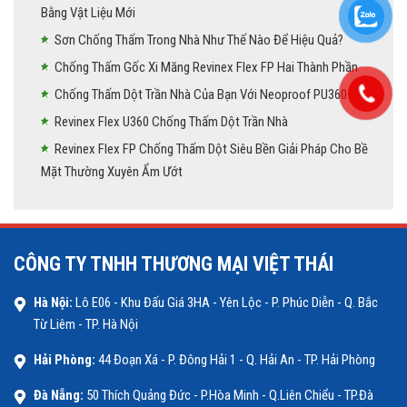
Bằng Vật Liệu Mới
Sơn Chống Thấm Trong Nhà Như Thế Nào Để Hiệu Quả?
Chống Thấm Gốc Xi Măng Revinex Flex FP Hai Thành Phần
Chống Thấm Dột Trần Nhà Của Bạn Với Neoproof PU360
Revinex Flex U360 Chống Thấm Dột Trần Nhà
Revinex Flex FP Chống Thấm Dột Siêu Bền Giải Pháp Cho Bề
Mặt Thường Xuyên Ẩm Ướt
CÔNG TY TNHH THƯƠNG MẠI VIỆT THÁI
Hà Nội:
Lô E06 - Khu Đấu Giá 3HA - Yên Lộc - P. Phúc Diễn - Q. Bắc
Từ Liêm - TP. Hà Nội
Hải Phòng:
44 Đoạn Xá - P. Đông Hải 1 - Q. Hải An - TP. Hải Phòng
Đà Nẵng:
50 Thích Quảng Đức - P.Hòa Minh - Q.Liên Chiểu - TP.Đà