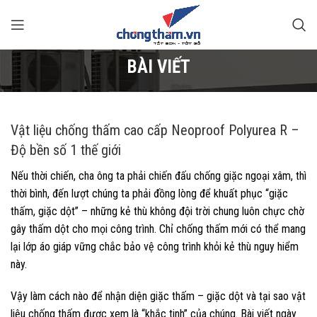
BÀI VIẾT
Vật liệu chống thấm cao cấp Neoproof Polyurea R –
Độ bền số 1 thế giới
Nếu thời chiến, cha ông ta phải chiến đấu chống giặc ngoại xâm, thì
thời bình, đến lượt chúng ta phải đồng lòng để khuất phục “giặc
thấm, giặc dột” – những kẻ thù không đội trời chung luôn chực chờ
gây thấm dột cho mọi công trình. Chỉ chống thấm mới có thể mang
lại lớp áo giáp vững chắc bảo vệ công trình khỏi kẻ thù nguy hiểm
này.
Vậy làm cách nào để nhận diện giặc thấm – giặc dột và tại sao vật
liệu chống thấm được xem là “khắc tinh” của chúng. Bài viết ngày